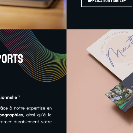
Application mobile
ports
sionnelle
?
âce à notre expertise en
pographies
, ainsi qu’à la
nforcer durablement votre