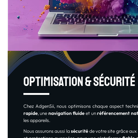
Optimisation & sécurité
Chez AdgenSii, nous optimisons chaque aspect techn
rapide
, une
navigation fluide
et un
référencement nat
les appareils.
Nous assurons aussi la
sécurité
de votre site grâce aux