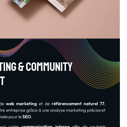
ing & community
t
 de
web marketing
et de
référencement naturel 77
,
votre entreprise grâce à une analyse marketing précise et
sée pour le
SEO
.
ssi votre
communication interne
afin de soutenir