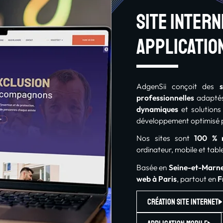
Site inter
applicatio
AdgenSii conçoit des
professionnelles
adaptés
dynamiques
et solution
développement optimisé p
Nos sites sont
100 % r
ordinateur, mobile et table
Basée en
Seine-et-Marne
web à Paris
, partout en
F
Création site internet