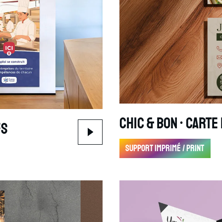
Chic & Bon • Carte 
fs
Support imprimé / print